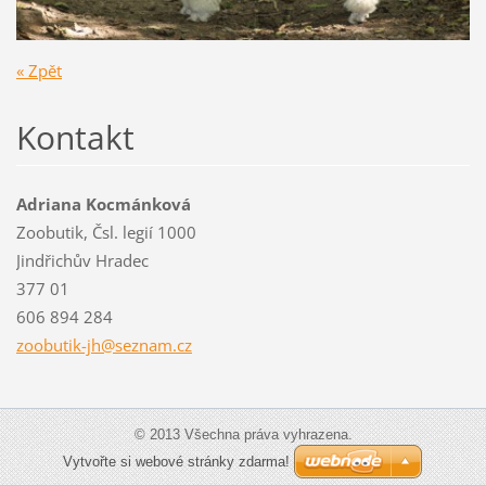
« Zpět
Kontakt
Adriana Kocmánková
Zoobutik, Čsl. legií 1000
Jindřichův Hradec
377 01
606 894 284
zoobutik
-jh@sezn
am.cz
© 2013 Všechna práva vyhrazena.
Vytvořte si webové stránky zdarma!