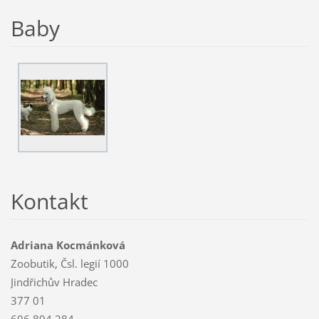
Baby
Kontakt
Adriana Kocmánková
Zoobutik, Čsl. legií 1000
Jindřichův Hradec
377 01
606 894 284