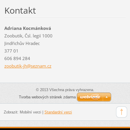
Kontakt
Adriana Kocmánková
Zoobutik, Čsl. legií 1000
Jindřichův Hradec
377 01
606 894 284
zoobutik
-jh@sezn
am.cz
© 2013 Všechna práva vyhrazena.
Tvorba webových stránek zdarma
Zobrazit:
Mobilní verzi
|
Standardní verzi