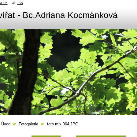
ánek
rss
zvířat - Bc.Adriana Kocmánková
Úvod
Fotogalerie
foto mix 064.JPG