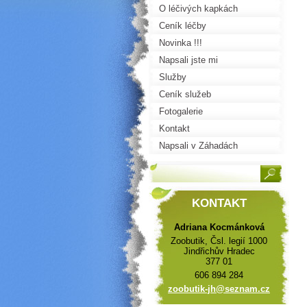
O léčivých kapkách
Ceník léčby
Novinka !!!
Napsali jste mi
Služby
Ceník služeb
Fotogalerie
Kontakt
Napsali v Záhadách
KONTAKT
Adriana Kocmánková
Zoobutik, Čsl. legií 1000
Jindřichův Hradec
377 01
606 894 284
zoobutik
-jh@sezn
am.cz