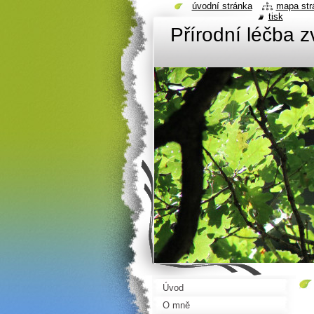
úvodní stránka
mapa str
tisk
Přírodní léčba 
Úvod
O mně