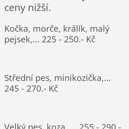
ceny nižší.
Kočka, morče, králík, malý
pejsek,... 225 - 250.- Kč
Střední pes, minikozička,...
245 - 270.- Kč
Velký pes, koza,... 255 - 290.-