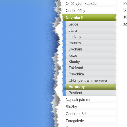
O léčivých kapkách
Ka
tý
Ceník léčby
10
Novinka !!!
Srdce
20
Játra
Ledviny
Imunita
Dýchání
Kůže
Klouby
Zažívání
Psychika
CNS (centrální nervová
soustava)
Hormony
Posílení
Napsali jste mi
Služby
Ceník služeb
Fotogalerie