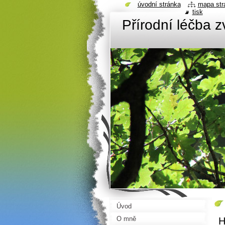
úvodní stránka
mapa str
tisk
Přírodní léčba 
Úvod
O mně
H