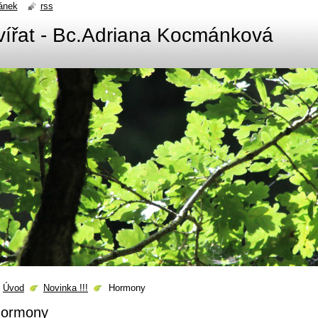
ánek
rss
zvířat - Bc.Adriana Kocmánková
Úvod
Novinka !!!
Hormony
ormony