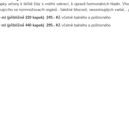
pky určeny k léčbě žláz s vnitřní sekrecí, k úpravě hormonálních hladin. Vh
kajícího se rozmnožovacíh orgánů - falešné březosti, nesestouplých varlat,...p
 ml (přibližně 220 kapek) 245.- Kč
včetně balného a poštovného
 ml (přibližně 440 kapek) 295.- Kč
včetně balného a poštovného