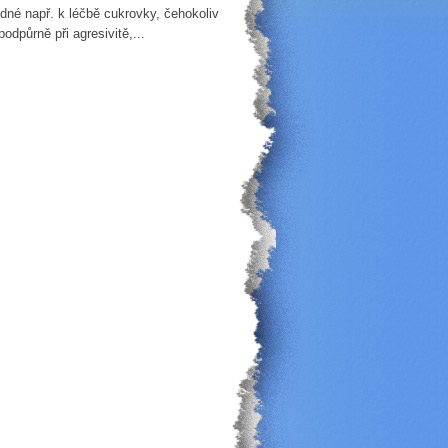
odné např. k léčbě cukrovky, čehokoliv
odpůrně při agresivitě,...